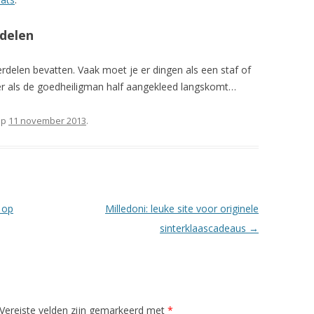
rdelen
rdelen bevatten. Vaak moet je er dingen als een staf of
er als de goedheiligman half aangekleed langskomt…
op
11 november 2013
.
 op
Milledoni: leuke site voor originele
sinterklaascadeaus
→
Vereiste velden zijn gemarkeerd met
*