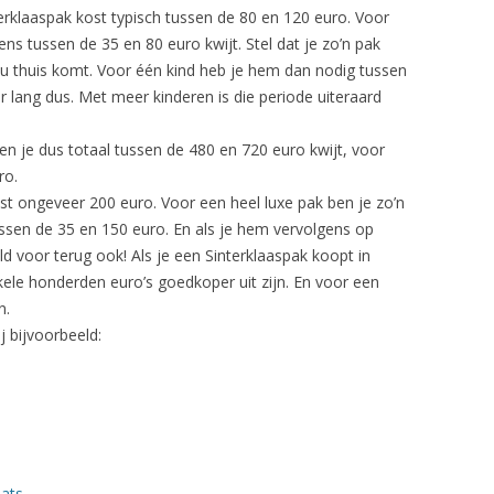
erklaaspak kost typisch tussen de 80 en 120 euro. Voor
ns tussen de 35 en 80 euro kwijt. Stel dat je zo’n pak
jou thuis komt. Voor één kind heb je hem dan nodig tussen
aar lang dus. Met meer kinderen is die periode uiteraard
en je dus totaal tussen de 480 en 720 euro kwijt, voor
ro.
t ongeveer 200 euro. Voor een heel luxe pak ben je zo’n
ussen de 35 en 150 euro. En als je hem vervolgens op
ld voor terug ook! Als je een Sinterklaaspak koopt in
kele honderden euro’s goedkoper uit zijn. En voor een
n.
j bijvoorbeeld:
ats
.