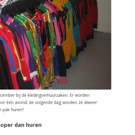
december bij de kledingverhuurzaken. Er worden
voor één avond; de volgende dag worden ze alweer
’n pak huren?
koper dan huren