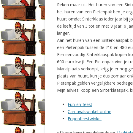
Reken maar uit. Het huren van een Sint
het huren van een Pietenpak ben je erge
huurt omdat Sinterklaas ieder jaar bij 
de leeftijd van 3 tot en met 8 jaar, 6 j
langer.
Aan het huren van een Sinterklaaspak b
een Pietenpak tussen de 210 en 480 eu
Een eenvoudig Sinterklaaspak kopen kos
600 euro kwijt. Een Pietenpak vind je t
Marktplaats verkoopt, krijg je er nog ge
plaats van huurt, kun je dus zomaar en
Pietenpak gelden vergelijkbare bedrage
Mijn advies: koop een Sinterklaaspak, bi
Fun-en-feest
Carnavalswinkel-online
Fopenfeestwinkel
of koop hem tweedehands op
Marktpla