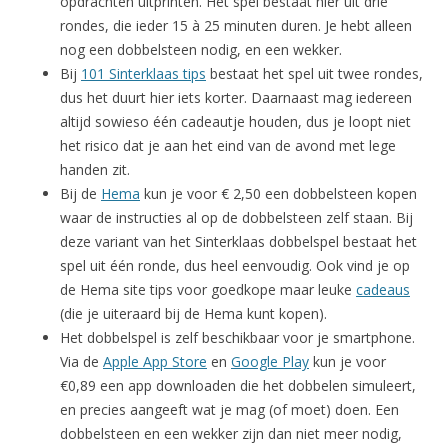
opdrachten uitprinten. Het spel bestaat hier uit drie
rondes, die ieder 15 à 25 minuten duren. Je hebt alleen
nog een dobbelsteen nodig, en een wekker.
Bij
101 Sinterklaas tips
bestaat het spel uit twee rondes,
dus het duurt hier iets korter. Daarnaast mag iedereen
altijd sowieso één cadeautje houden, dus je loopt niet
het risico dat je aan het eind van de avond met lege
handen zit.
Bij de
Hema
kun je voor € 2,50 een dobbelsteen kopen
waar de instructies al op de dobbelsteen zelf staan. Bij
deze variant van het Sinterklaas dobbelspel bestaat het
spel uit één ronde, dus heel eenvoudig. Ook vind je op
de Hema site tips voor goedkope maar leuke
cadeaus
(die je uiteraard bij de Hema kunt kopen).
Het dobbelspel is zelf beschikbaar voor je smartphone.
Via de
Apple App Store
en
Google Play
kun je voor
€0,89 een app downloaden die het dobbelen simuleert,
en precies aangeeft wat je mag (of moet) doen. Een
dobbelsteen en een wekker zijn dan niet meer nodig,